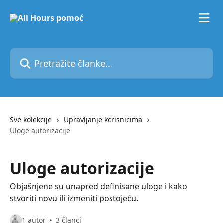
Pređi na glavni sadržaj
Pretražite članke...
Sve kolekcije
Upravljanje korisnicima
Uloge autorizacije
Uloge autorizacije
Objašnjene su unapred definisane uloge i kako
stvoriti novu ili izmeniti postojeću.
1 autor
3 članci