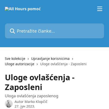
Pređi na glavni sadržaj
Pretražite članke...
Sve kolekcije
Upravljanje korisnicima
Uloge autorizacije
Uloge ovlašćenja - Zaposleni
Uloge ovlašćenja -
Zaposleni
Uloga ovlašćenja zaposlenog
Autor
Marko Klopčič
27. јун 2023.