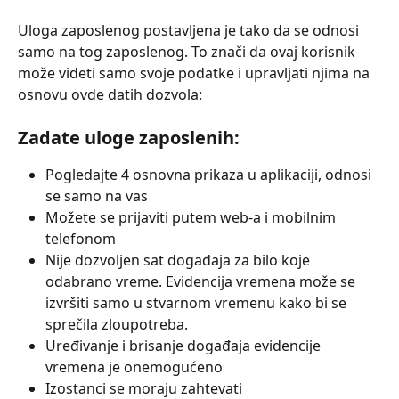
Uloga zaposlenog postavljena je tako da se odnosi 
samo na tog zaposlenog. To znači da ovaj korisnik 
može videti samo svoje podatke i upravljati njima na 
osnovu ovde datih dozvola:
Zadate uloge zaposlenih:
Pogledajte 4 osnovna prikaza u aplikaciji, odnosi 
se samo na vas
Možete se prijaviti putem web-a i mobilnim 
telefonom
Nije dozvoljen sat događaja za bilo koje 
odabrano vreme. Evidencija vremena može se 
izvršiti samo u stvarnom vremenu kako bi se 
sprečila zloupotreba.
Uređivanje i brisanje događaja evidencije 
vremena je onemogućeno
Izostanci se moraju zahtevati