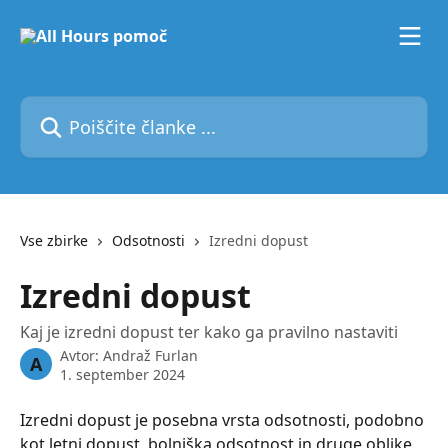
Preskoči na glavno vsebino
Poiščite članke ...
Vse zbirke
Odsotnosti
Izredni dopust
Izredni dopust
Kaj je izredni dopust ter kako ga pravilno nastaviti
Avtor:
Andraž Furlan
A
1. september 2024
Izredni dopust je posebna vrsta odsotnosti, podobno 
kot letni dopust, bolniška odsotnost in druge oblike 