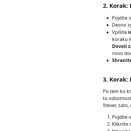
2. Korak:
Pojdite v
Desno zg
Vpišite 
i
koraku i
Dovoli 
novo do
Shranit
3. Korak:
Po tem ko kr
to odsotnost
števec zato,
Pojdite v
Kliknite