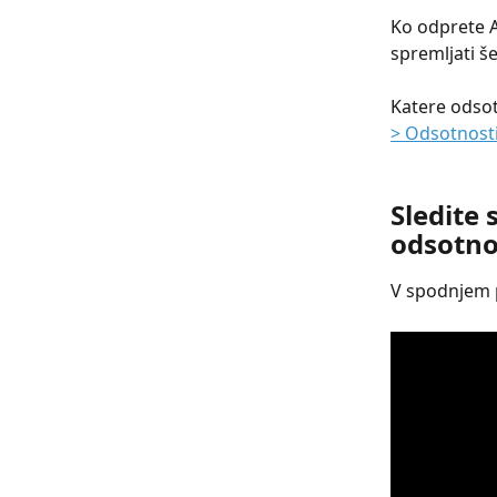
Ko odprete A
spremljati še
Katere odsot
> Odsotnosti
Sledite
odsotno
V spodnjem 