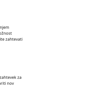
jšnjem 
možnost
ite zahtevati 
zahtevek za 
riti nov 