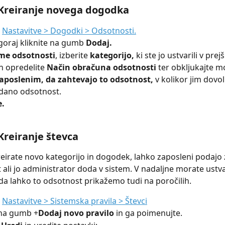
 Kreiranje novega dogodka
 
Nastavitve > Dogodki > Odsotnosti.
oraj kliknite na gumb 
Dodaj.
me odsotnosti
, izberite 
kategorijo,
 ki ste jo ustvarili v pre
n opredelite 
Način obračuna odsotnosti 
ter obkljukajte 
zaposlenim, da zahtevajo to odsotnost, 
v kolikor jim dovol
dano odsotnost. 
e.
 Kreiranje števca
eirate novo kategorijo in dogodek, lahko zaposleni podajo 
 ali jo administrator doda v sistem. V nadaljne morate ustva
 da lahko to odsotnost prikažemo tudi na poročilih.
 
Nastavitve > Sistemska pravila > Števci
 na gumb +
Dodaj novo pravilo 
in ga poimenujte.