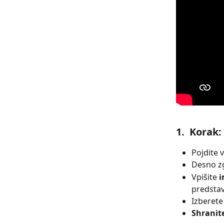
1.  Korak
Pojdite v
Desno zg
Vpišite 
i
predstav
Izberete
Shranit