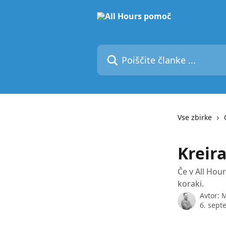
Preskoči na glavno vsebino
Poiščite članke ...
Vse zbirke
Kreir
Če v All Hour
koraki.
Avtor:
M
6. sept