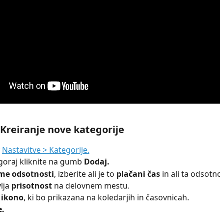
: Kreiranje nove kategorije
 
Nastavitve > Kategorije.
oraj kliknite na gumb 
Dodaj.
me odsotnosti
, izberite ali je to 
plačani čas
 in ali ta odsotn
lja 
prisotnost
 na delovnem mestu. 
 
ikono
, ki bo prikazana na koledarjih in časovnicah.
e.