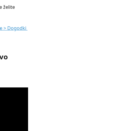
 želite 
e > Dogodki 
vo 