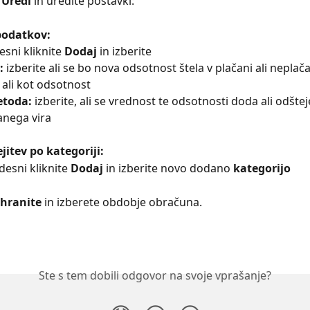
 
Uredi 
in uredite postavki:
podatkov:
esni kliknite
 Dodaj 
in izberite
: 
izberite ali se bo nova odsotnost štela v plačani ali neplača
 ali kot odsotnost
toda: 
izberite, ali se vrednost te odsotnosti doda ali odštej
anega vira
itev po kategoriji:
desni kliknite 
Dodaj
 in izberite novo dodano 
kategorijo
Shranite 
in izberete obdobje obračuna.
Ste s tem dobili odgovor na svoje vprašanje?