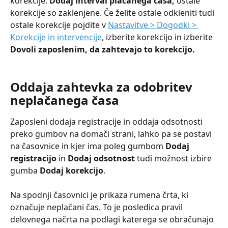
korekcije: 
Dodaj interval plačanega časa, 
ostale 
korekcije so zaklenjene. Če želite ostale odkleniti tudi 
ostale korekcije pojdite v 
Nastavitve > Dogodki > 
Korekcije in intervencije
, izberite korekcijo in izberite 
Dovoli zaposlenim, da zahtevajo to korekcijo.
Oddaja zahtevka za odobritev 
neplačanega časa
Zaposleni dodaja registracije in oddaja odsotnosti 
preko gumbov na domači strani, lahko pa se postavi 
na časovnice in kjer ima poleg gumbom 
Dodaj 
registracijo
 in 
Dodaj odsotnost
 tudi možnost izbire 
gumba 
Dodaj korekcijo
.
Na spodnji časovnici je prikaza rumena črta, ki 
označuje neplačani čas. To je posledica pravil 
delovnega načrta na podlagi katerega se obračunajo 