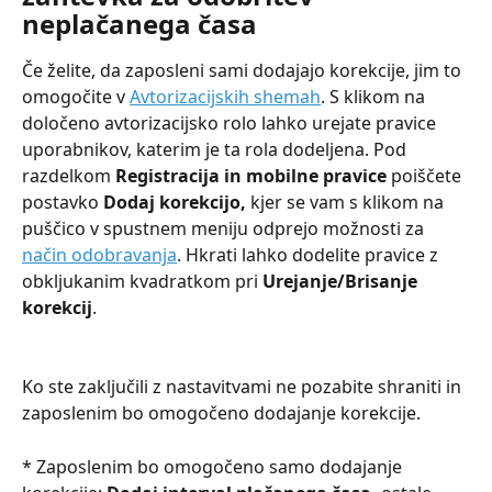
neplačanega časa
Če želite, da zaposleni sami dodajajo korekcije, jim to 
omogočite v 
Avtorizacijskih shemah
. S klikom na 
določeno avtorizacijsko rolo lahko urejate pravice 
uporabnikov, katerim je ta rola dodeljena. Pod 
razdelkom 
Registracija in mobilne pravice 
poiščete 
postavko
 Dodaj korekcijo, 
kjer se vam s klikom na 
puščico v spustnem meniju odprejo možnosti za 
način odobravanja
. Hkrati lahko dodelite pravice z 
obkljukanim kvadratkom pri 
Urejanje/Brisanje 
korekcij
.
Ko ste zaključili z nastavitvami ne pozabite shraniti in 
zaposlenim bo omogočeno dodajanje korekcije.
* Zaposlenim bo omogočeno samo dodajanje 