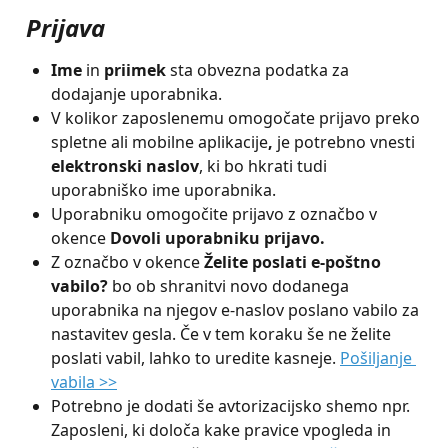
Prijava 
Ime
 in 
priimek
 sta obvezna podatka za 
dodajanje uporabnika.
V kolikor zaposlenemu omogočate prijavo preko 
spletne ali mobilne aplikacije
, 
je potrebno vnesti 
elektronski naslov
, ki bo hkrati tudi 
uporabniško ime uporabnika.
Uporabniku omogočite prijavo z označbo v 
okence 
Dovoli uporabniku prijavo.
Z označbo v okence 
Želite poslati
e-poštno 
vabilo? 
bo ob shranitvi novo dodanega 
uporabnika na njegov e-naslov poslano vabilo za 
nastavitev gesla. Če v tem koraku še ne želite 
poslati vabil, lahko to uredite kasneje. 
Pošiljanje 
vabila >>
Potrebno je dodati še avtorizacijsko shemo npr. 
Zaposleni, ki določa kake pravice vpogleda in 