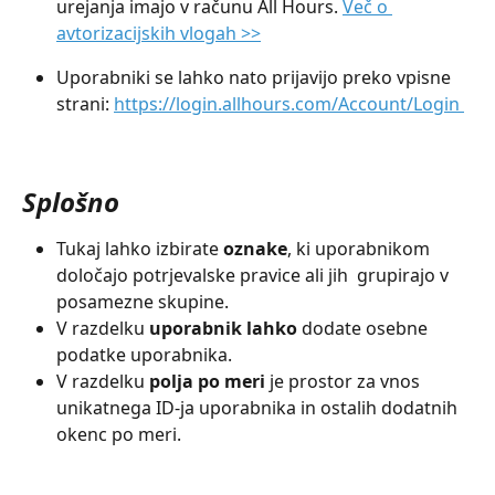
urejanja imajo v računu All Hours. 
Več o 
avtorizacijskih vlogah >>
Uporabniki se lahko nato prijavijo preko vpisne 
strani: 
https://login.allhours.com/Account/Login 
Splošno
Tukaj lahko izbirate 
oznake
, ki uporabnikom 
določajo potrjevalske pravice ali jih  grupirajo v 
posamezne skupine.
V razdelku 
uporabnik lahko 
dodate osebne 
podatke uporabnika.
V razdelku 
polja po meri
 je prostor za vnos 
unikatnega ID-ja uporabnika in ostalih dodatnih 
okenc po meri.