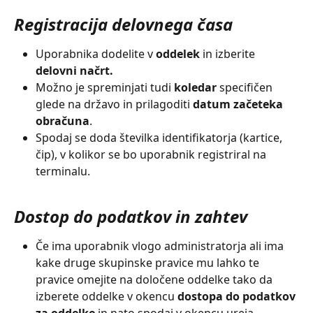
Registracija delovnega časa
Uporabnika dodelite v 
oddelek
 in izberite 
delovni načrt.
Možno je spreminjati tudi 
koledar 
specifičen 
glede na državo in prilagoditi 
datum začeteka 
obračuna
.
Spodaj se doda številka identifikatorja (kartice, 
čip), v kolikor se bo uporabnik registriral na 
terminalu.
Dostop do podatkov in zahtev
Če ima uporabnik vlogo administratorja ali ima 
kake druge skupinske pravice mu lahko te 
pravice omejite na določene oddelke tako da 
izberete oddelke v okencu 
dostopa do podatkov 
za oddelke
 in nato spodaj v okencu ureja 