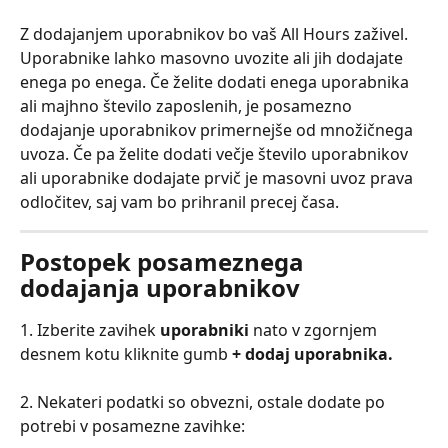
Z dodajanjem uporabnikov bo vaš All Hours zaživel. 
Uporabnike lahko masovno uvozite ali jih dodajate 
enega po enega. Če želite dodati enega uporabnika 
ali majhno število zaposlenih, je posamezno 
dodajanje uporabnikov primernejše od množičnega 
uvoza. Če pa želite dodati večje število uporabnikov 
ali uporabnike dodajate prvič je masovni uvoz prava 
odločitev, saj vam bo prihranil precej časa.
Postopek posameznega 
dodajanja uporabnikov
1. Izberite zavihek 
uporabniki 
nato v zgornjem 
desnem kotu kliknite gumb 
+ dodaj uporabnika.
2. Nekateri podatki so obvezni, ostale dodate po 
potrebi v posamezne zavihke: