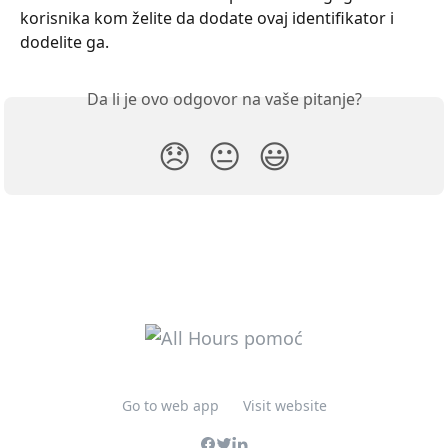
korisnika kom želite da dodate ovaj identifikator i 
dodelite ga.
Da li je ovo odgovor na vaše pitanje?
😞
😐
😃
Go to web app
Visit website