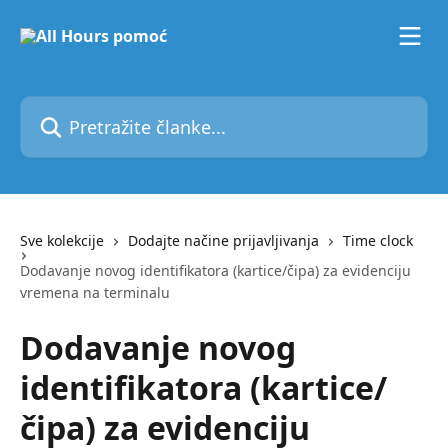
Pređi na glavni sadržaj
Pretražite članke...
Sve kolekcije
Dodajte načine prijavljivanja
Time clock
Dodavanje novog identifikatora (kartice/čipa) za evidenciju
vremena na terminalu
Dodavanje novog
identifikatora (kartice/
čipa) za evidenciju