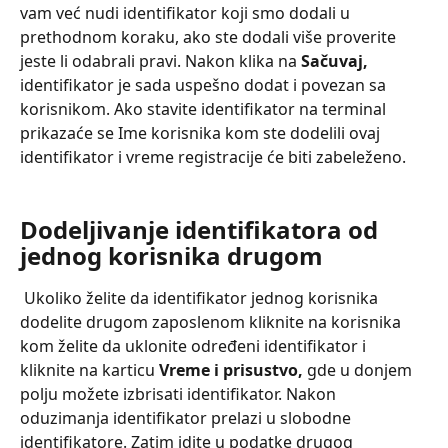
vam već nudi identifikator koji smo dodali u 
prethodnom koraku, ako ste dodali više proverite 
jeste li odabrali pravi. Nakon klika na 
Sačuvaj, 
identifikator je sada uspešno dodat i povezan sa 
korisnikom. Ako stavite identifikator na terminal 
prikazaće se Ime korisnika kom ste dodelili ovaj 
identifikator i vreme registracije će biti zabeleženo.
Dodeljivanje identifikatora od 
jednog korisnika drugom
 Ukoliko želite da identifikator jednog korisnika 
dodelite drugom zaposlenom kliknite na korisnika 
kom želite da uklonite određeni identifikator i 
kliknite na karticu
 Vreme i prisustvo,
 gde u donjem 
polju možete izbrisati identifikator. Nakon 
oduzimanja identifikator prelazi u slobodne 
identifikatore. Zatim idite u podatke drugog 