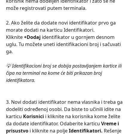
korisnik nema dodeljen identifikator i zato se ne 
može registrovati putem terminala.
2. Ako želite da dodate novi identifikator prvo ga 
morate dodati na karticu Identifikatori.
Kliknite 
+Dodaj
 identifikator u gornjem desnom 
uglu. Tu možete uneti identifikacioni broj i sačuvati 
ga.
💡 Identifikacioni broj se dobija postavljanjem kartice ili 
čipa na terminal na kome će biti prikazan broj 
identifikatora.
3. Novi dodati identifikator nema vlasnika i treba ga 
dodeliti određenoj osobi. Da biste to učinili idite na 
karticu 
Korisnici 
i kliknite na korisnika kome želite 
da dodate identifikator. Odaberite karticu 
Vreme i 
prisustvo
 i kliknite na polje 
Identifikatori.
 Rešenje 