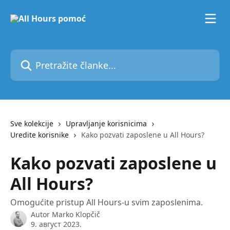
Pređi na glavni sadržaj
Pretražite članke...
Sve kolekcije
Upravljanje korisnicima
Uredite korisnike
Kako pozvati zaposlene u All Hours?
Kako pozvati zaposlene u
All Hours?
Omogućite pristup All Hours-u svim zaposlenima.
Autor
Marko Klopčič
9. август 2023.