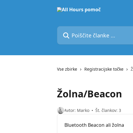
Preskoči na glavno vsebino
Poiščite članke ...
Vse zbirke
Registracijske točke
Ž
Žolna/Beacon
Avtor: Marko
Št. člankov: 3
Bluetooth Beacon ali žolna