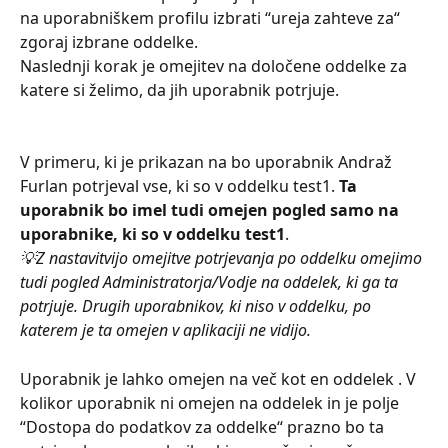
na uporabniškem profilu izbrati “ureja zahteve za“ 
zgoraj izbrane oddelke. 
Naslednji korak je omejitev na določene oddelke za 
katere si želimo, da jih uporabnik potrjuje.
V primeru, ki je prikazan na bo uporabnik Andraž 
Furlan potrjeval vse, ki so v oddelku test1. 
Ta 
uporabnik bo imel tudi omejen pogled samo na 
uporabnike, ki so v oddelku test1
. 
💡Z nastavitvijo omejitve potrjevanja po oddelku omejimo 
tudi pogled Administratorja/Vodje na oddelek, ki ga ta 
potrjuje. Drugih uporabnikov, ki niso v oddelku, po 
katerem je ta omejen v aplikaciji ne vidijo.
Uporabnik je lahko omejen na več kot en oddelek . V 
kolikor uporabnik ni omejen na oddelek in je polje 
“Dostopa do podatkov za oddelke“ prazno bo ta 