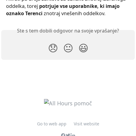
oddelka, torej 
potrjuje vse uporabnike, ki imajo 
oznako Terenci
 znotraj vnešenih oddelkov.
Ste s tem dobili odgovor na svoje vprašanje?
😞
😐
😃
Go to web app
Visit website