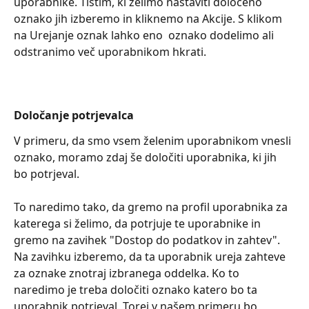
uporabnike. Tistim, ki želimo nastaviti določeno 
oznako jih izberemo in kliknemo na Akcije. S klikom 
na Urejanje oznak lahko eno  oznako dodelimo ali 
odstranimo več uporabnikom hkrati.
Določanje potrjevalca
V primeru, da smo vsem želenim uporabnikom vnesli 
oznako, moramo zdaj še določiti uporabnika, ki jih 
bo potrjeval. 
To naredimo tako, da gremo na profil uporabnika za 
katerega si želimo, da potrjuje te uporabnike in 
gremo na zavihek "Dostop do podatkov in zahtev". 
Na zavihku izberemo, da ta uporabnik ureja zahteve 
za oznake znotraj izbranega oddelka. Ko to 
naredimo je treba določiti oznako katero bo ta 
uporabnik potrjeval. Torej v našem primeru bo 