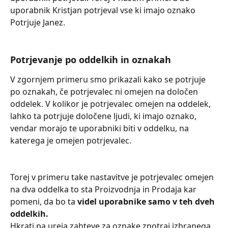
uporabnik Kristjan potrjeval vse ki imajo oznako 
Potrjuje Janez. 
Potrjevanje po oddelkih in oznakah
V zgornjem primeru smo prikazali kako se potrjuje 
po oznakah, če potrjevalec ni omejen na določen 
oddelek. V kolikor je potrjevalec omejen na oddelek, 
lahko ta potrjuje določene ljudi, ki imajo oznako, 
vendar morajo te uporabniki biti v oddelku, na 
katerega je omejen potrjevalec.
Torej v primeru take nastavitve je potrjevalec omejen 
na dva oddelka to sta Proizvodnja in Prodaja kar 
pomeni, da bo ta 
videl uporabnike samo v teh dveh 
oddelkih.
Hkrati pa ureja zahteve za oznake znotraj izbranega 