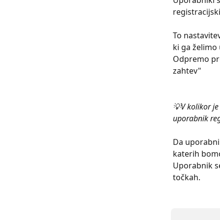
Uporabniki s
registracijsk
To nastavite
ki ga želimo 
Odpremo prof
zahtev"
💡V kolikor je
uporabnik regi
Da uporabnik
katerih bomo
Uporabnik se
točkah.