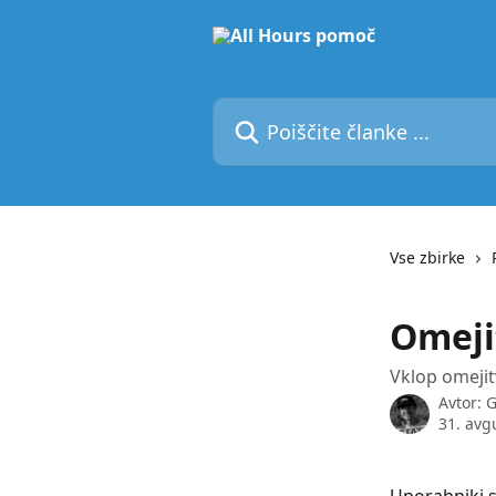
Preskoči na glavno vsebino
Poiščite članke ...
Vse zbirke
Omeji
Vklop omeji
Avtor:
G
31. avg