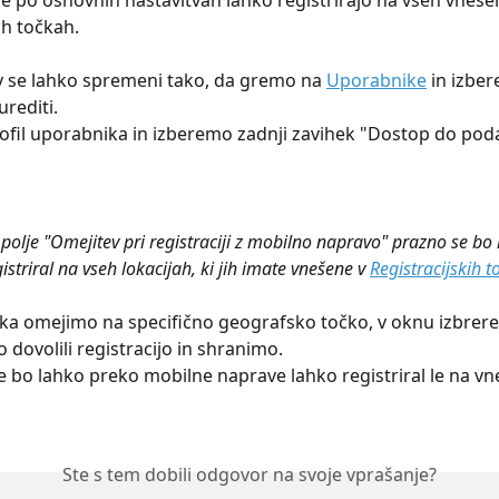
e po osnovnih nastavitvah lahko registrirajo na vseh vneše
ih točkah.
v se lahko spremeni tako, da gremo na 
Uporabnike
 in izber
urediti.
il uporabnika in izberemo zadnji zavihek "Dostop do poda
 polje "Omejitev pri registraciji z mobilno napravo" prazno se bo
striral na vseh lokacijah, ki jih imate vnešene v 
Registracijskih t
a omejimo na specifično geografsko točko, v oknu izbrere
 dovolili registracijo in shranimo.
 bo lahko preko mobilne naprave lahko registriral le na vn
Ste s tem dobili odgovor na svoje vprašanje?