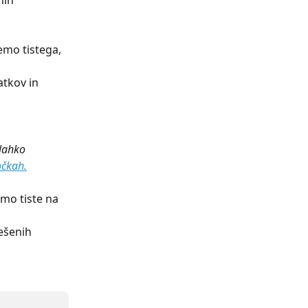
nih 
emo tistega, 
tkov in 
 lahko 
očkah.
mo tiste na 
ešenih 