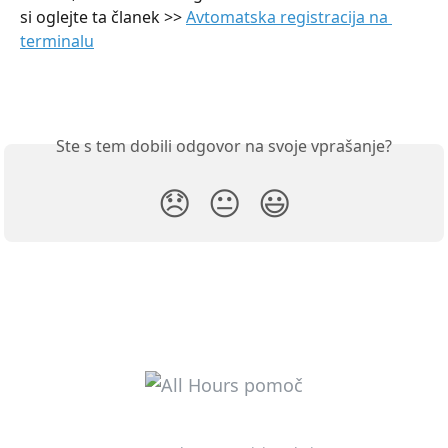
si oglejte ta članek >> 
Avtomatska registracija na 
terminalu
Ste s tem dobili odgovor na svoje vprašanje?
😞
😐
😃