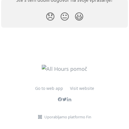
Ste s tem dobili odgovor na svoje vprašanje?
😞
😐
😃
Go to web app
Visit website
Uporabljamo platformo Fin