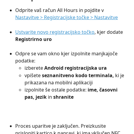
Odprite vaš račun All Hours in pojdite v 
Nastavitve > Registracijske točke > Nastavitve
Ustvarite novo registracijsko točko
, kjer dodate 
Registrirno uro
Odpre se vam okno kjer izpolnite manjkajoče 
podatke:
izberete 
Android registracijska ura
vpišete 
seznanitveno kodo terminala, 
ki je 
prikazana na mobilni aplikaciji
izpolnite še ostale podatke: 
ime, časovni 
pas, jezik
 in 
shranite
Proces uparitve je zaključen. Preizkusite 
prisloniti kartico k napravi, ki ima vključen NFC, 