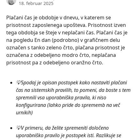
18. februar 2025
Plačani čas je obdobje v dnevu, v katerem se 
prisotnost zaposlenega upošteva. Prisotnost izven 
tega obdobja se šteje v neplačani čas. Plačani čas je 
na pogledu En dan (podrobno) v grafičnem delu 
označen s tanko zeleno črto, plačana prisotnost je 
označena z odebeljeno modro črto, neplačana 
prisotnost pa z odebeljeno oranžno črto.
💡Spodaj je opisan postopek kako nastaviti plačani 
čas na sistemskih pravilih, to pomeni, da boste s tem 
spremnili vsa uporabniška pravila, ki niso 
konfigurirana (lahko pride do sprememb na več 
urnikih)
💡V primeru, da želite spremeniti določeno 
uporabniško pravilo je postopek isti. Razlikuje se 