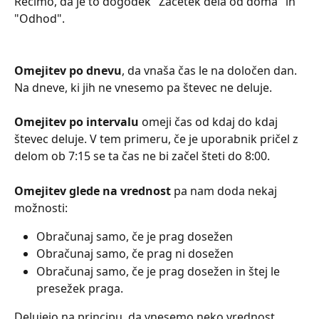
Recimo, da je to dogodek "Začetek dela od doma" in 
"Odhod".
Omejitev po dnevu
, da vnaša čas le na določen dan. 
Na dneve, ki jih ne vnesemo pa števec ne deluje.
Omejitev po intervalu 
omeji čas od kdaj do kdaj 
števec deluje. V tem primeru, če je uporabnik pričel z 
delom ob 7:15 se ta čas ne bi začel šteti do 8:00.
Omejitev glede na vrednost 
pa nam doda nekaj 
možnosti: 
Obračunaj samo, če je prag dosežen
Obračunaj samo, če prag ni dosežen
Obračunaj samo, če je prag dosežen in štej le 
presežek praga.
Delujejo na principu, da vnesemo neko vrednost, 