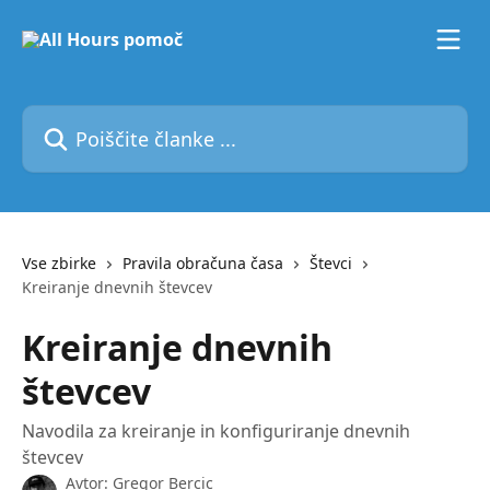
Preskoči na glavno vsebino
Poiščite članke ...
Vse zbirke
Pravila obračuna časa
Števci
Kreiranje dnevnih števcev
Kreiranje dnevnih
števcev
Navodila za kreiranje in konfiguriranje dnevnih
števcev
Avtor:
Gregor Bercic