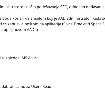
dministratore - način podešavanja SSO, odnosno dodavanja
e doda korisnik s emailom koji je AAD administrator. Kada 
iti će zahtjev e-poštom da aplikacija (Spica Time and Space 3
pristup njihovom AAD-u
ija izgleda u MS Azuru:
 odabrati samo za Users.Read