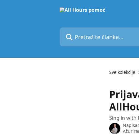
Prijeđite na glavni sadržaj
Pretražite članke...
Sve kolekcije
Prija
AllHo
Sing in with 
Napisa
Ažurira