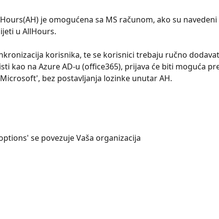
llHours(AH) je omogućena sa MS računom, ako su navedeni 
ijeti u AllHours.
nkronizacija korisnika, te se korisnici trebaju ručno dodavati
isti kao na Azure AD-u (office365), prijava će biti moguća pr
 Microsoft', bez postavljanja lozinke unutar AH.
 options' se povezuje Vaša organizacija