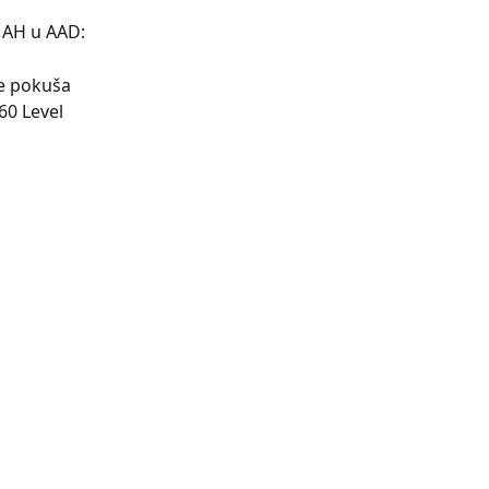
 AH u AAD:
se pokuša 
60 Level 