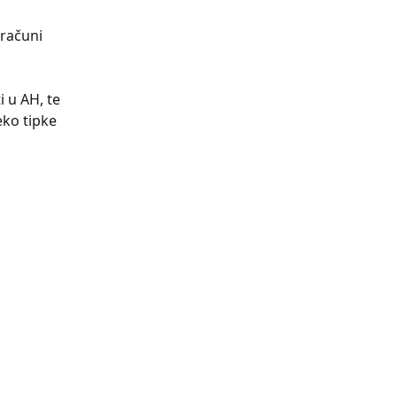
računi 
 u AH, te 
eko tipke 