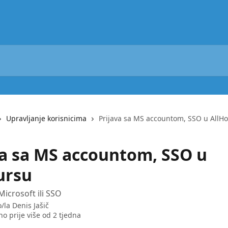
Upravljanje korisnicima
Prijava sa MS accountom, SSO u AllH
va sa MS accountom, SSO u
ursu
Microsoft ili SSO
o/la
Denis Jašič
no prije više od 2 tjedna