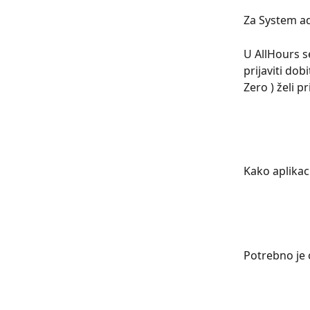
Za System a
U AllHours s
prijaviti dob
Zero ) želi 
Kako aplikac
Potrebno je