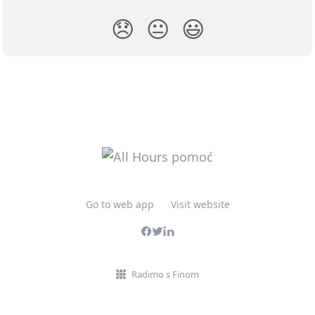
😞
😐
😃
Go to web app
Visit website
Radimo s Finom