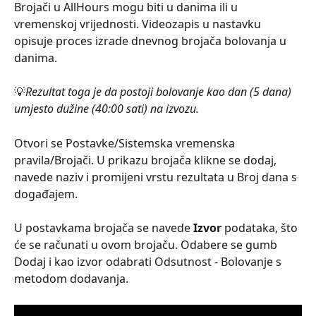
Brojači u AllHours mogu biti u danima ili u 
vremenskoj vrijednosti. Videozapis u nastavku 
opisuje proces izrade dnevnog brojača bolovanja u 
danima.
💡
Rezultat toga je da postoji bolovanje kao dan (5 dana) 
umjesto dužine (40:00 sati) na izvozu.
Otvori se Postavke/Sistemska vremenska 
pravila/Brojači. U prikazu brojača klikne se dodaj, 
navede naziv i promijeni vrstu rezultata u Broj dana s 
događajem.
U postavkama brojača se navede 
Izvor
 podataka, što 
će se računati u ovom brojaču. Odabere se gumb 
Dodaj i kao izvor odabrati Odsutnost - Bolovanje s 
metodom dodavanja.