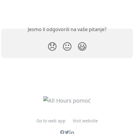
Jesmo li odgovorili na vaše pitanje?
😞
😐
😃
Go to web app
Visit website