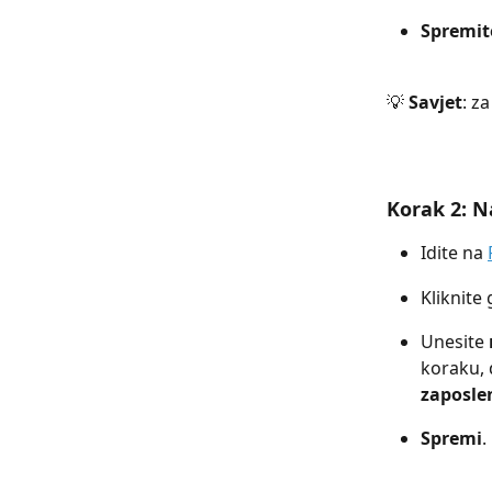
Spremit
💡 
Savjet
: z
Korak 2: N
Idite na 
Kliknite
Unesite 
koraku, 
zaposle
Spremi
.