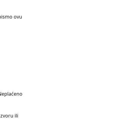
bismo ovu 
eplaćeno     
voru ili 