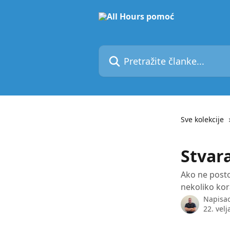
Prijeđite na glavni sadržaj
Pretražite članke...
Sve kolekcije
Stvar
Ako ne posto
nekoliko kor
Napisa
22. velj