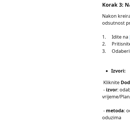
Korak 3: N
Nakon kreira
odsutnost pr
1.     Idite na 
2.     Pritisn
3.     Odaberi
Izvori
:
 Kliknite 
Dod
 - 
izvor
: oda
vrijeme/Plan
 - 
metoda
: 
oduzima