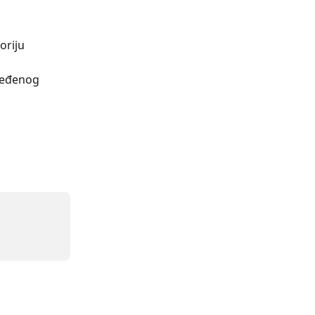
oriju
ređenog 