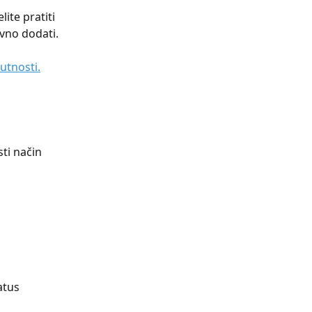
ite pratiti 
vno dodati.
utnosti.
sti način 
atus 