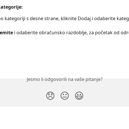
Kategorije:
po kategoriji s desne strane, kliknite Dodaj i odaberite kateg
emite 
i odaberite obračunsko razdoblje, za početak od od
Jesmo li odgovorili na vaše pitanje?
😞
😐
😃