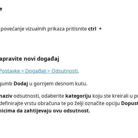
e
a povećanje vizualnih prikaza pritisnite 
ctrl  +
apravite novi događaj
Postavke > Događaji > Odsutnosti
.
 gumb 
Dodaj 
u gornjem desnom kutu.
naziv 
odsutnosti, odaberite 
kategoriju 
koju ste kreirali u
definirajte vrstu obračuna te po želji označite opciju 
Dopust
nicima da zahtijevaju ovu odsutnost.