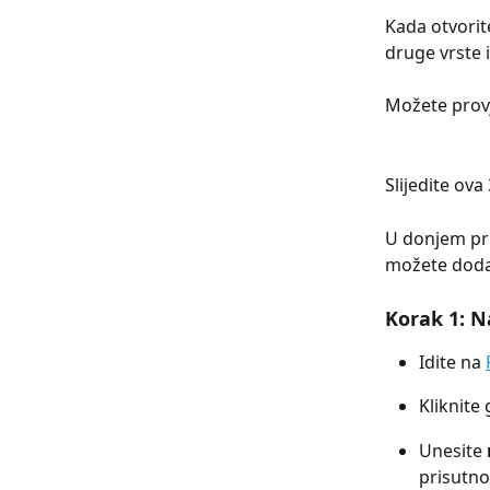
Kada otvorite
druge vrste 
Možete provj
Slijedite ov
U donjem pr
možete dodat
Korak 1: N
Idite na 
Kliknite
Unesite 
prisutno