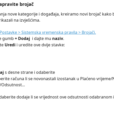
apravite brojač
nja nove kategorije i događaja, kreiramo novi brojač kako 
ikazali na izvješćima.
Postavke > Sistemska vremenska pravila > Brojači.
ite gumb 
+ Dodaj
  i dajte mu 
naziv
.
te 
Uredi 
i uredite ove dvije stavke:
aj 
s desne strane i odaberite
berite računa li se novonastali izostanak u Plaćeno vrijeme/N
/Odsutnost...
odaberite dodaje li se vrijednost ove odsutnosti odabranom iz