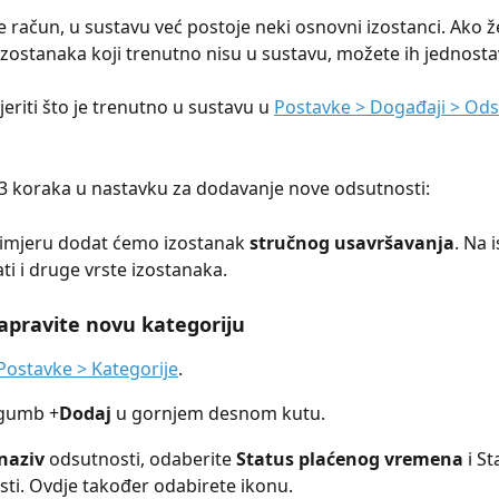
 račun, u sustavu već postoje neki osnovni izostanci. Ako žel
izostanaka koji trenutno nisu u sustavu, možete ih jednosta
eriti što je trenutno u sustavu u 
Postavke > Događaji > Ods
a 3 koraka u nastavku za dodavanje nove odsutnosti:
imjeru dodat ćemo izostanak 
stručnog usavršavanja
. Na i
i i druge vrste izostanaka.
apravite novu kategoriju
Postavke > Kategorije
.
 gumb +
Dodaj 
u gornjem desnom kutu.
naziv 
odsutnosti, odaberite 
Status plaćenog vremena
 i St
sti. Ovdje također odabirete ikonu.