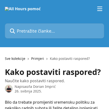
Prijeđite na glavni sadržaj
Pretražite članke...
Sve kolekcije
Primjeri
Kako postaviti raspored?
Kako postaviti raspored?
Naučite kako postaviti raspored.
Napisao/la
Dorian Imprić
26. svibnja 2025.
Bilo da trebate promijeniti vremensku politiku za 
nekoliko radnih subota ili želite detaljno isplanirati 