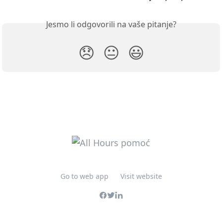
Jesmo li odgovorili na vaše pitanje?
😞
😐
😃
Go to web app
Visit website