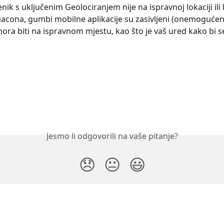
ik s uključenim Geolociranjem nije na ispravnoj lokaciji ili 
acona, gumbi mobilne aplikacije su zasivljeni (onemogućeni
ora biti na ispravnom mjestu, kao što je vaš ured kako bi 
Jesmo li odgovorili na vaše pitanje?
😞
😐
😃