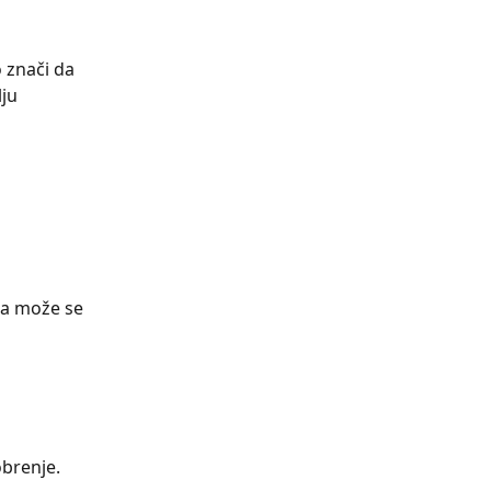
 znači da 
ju 
na može se 
obrenje.