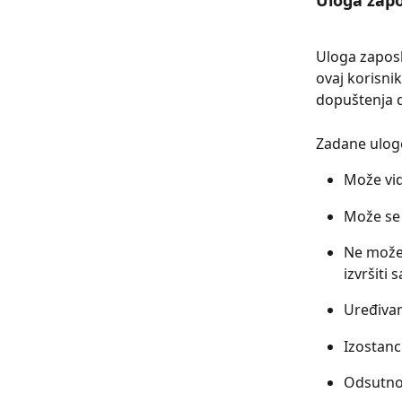
Uloga zapo
Uloga zaposl
ovaj korisni
dopuštenja d
Zadane ulog
Može vid
Može se 
Ne može 
izvršiti
Uređivan
Izostanci
Odsutnos