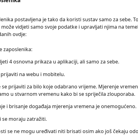
slenika 
enika postavljena je tako da koristi sustav samo za sebe. To
k može vidjeti samo svoje podatke i upravljati njima na temel
anih ovdje:
e zaposlenika:
jeti 4 osnovna prikaza u aplikaciji, ali samo za sebe.
prijaviti na webu i mobitelu. 
se prijaviti za bilo koje odabrano vrijeme. Mjerenje vreme
 samo u stvarnom vremenu kako bi se spriječila zlouporaba.
je i brisanje događaja mjerenja vremena je onemogućeno.
 se moraju zatražiti. 
ti se ne mogu uređivati ​​niti brisati osim ako još čekaju od