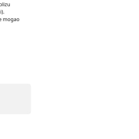
blizu 
). 
se mogao 