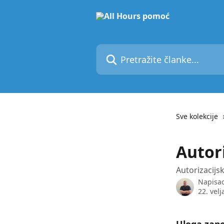
Prijeđite na glavni sadržaj
Pretražite članke...
Sve kolekcije
Autori
Autorizacijs
Napisa
22. velj