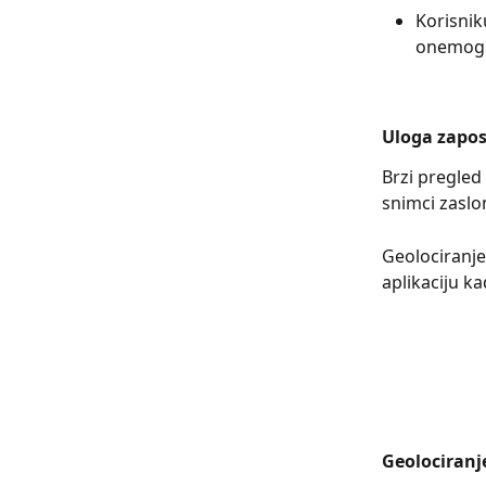
Korisniku
onemogu
Uloga zapos
Brzi pregled
snimci zaslo
Geolociranje
aplikaciju ka
Geolociranje