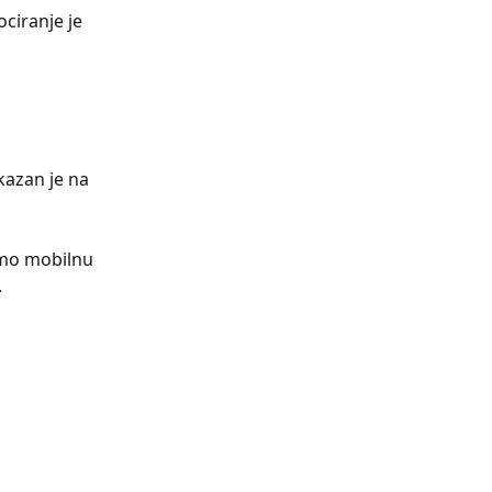
ciranje je 
kazan je na 
amo mobilnu 
.