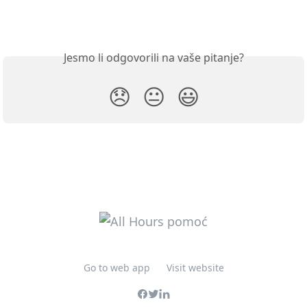
Jesmo li odgovorili na vaše pitanje?
😞
😐
😃
Go to web app
Visit website