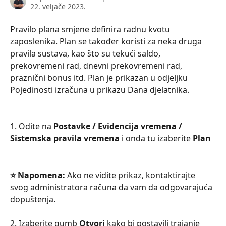
22. veljače 2023.
Pravilo plana smjene definira radnu kvotu 
zaposlenika. Plan se također koristi za neka druga 
pravila sustava, kao što su tekući saldo, 
prekovremeni rad, dnevni prekovremeni rad, 
praznični bonus itd. Plan je prikazan u odjeljku 
Pojedinosti izračuna u prikazu Dana djelatnika.
1. Odite na 
Postavke / Evidencija vremena / 
Sistemska pravila vremena
 i onda tu izaberite 
Plan 
⭐ Napomena: 
Ako ne vidite prikaz, kontaktirajte 
svog administratora računa da vam da odgovarajuća 
dopuštenja.
2. Izaberite gumb 
Otvori 
kako bi postavili trajanje 