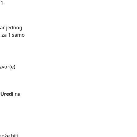
 1.
tar jednog 
a za 1 samo 
zvor(e) 
 
Uredi 
na 
ože biti 