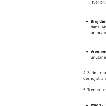
izvor pr
Broj da
dana. Ak
pri prvo
Vremens
unutar 
4. Zatim tre
desnoj stran
5. Trenutno 
Izvori 
- 