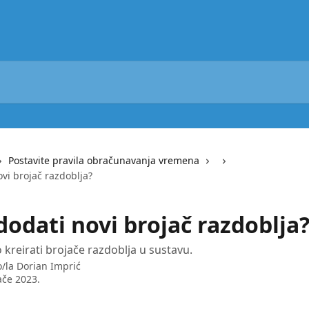
Postavite pravila obračunavanja vremena
vi brojač razdoblja?
dodati novi brojač razdoblja
 kreirati brojače razdoblja u sustavu.
o/la
Dorian Imprić
ače 2023.