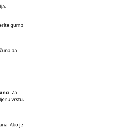
ja.
berite gumb 
ačuna da 
tanci
. Za 
ljenu vrstu. 
ana. Ako je 