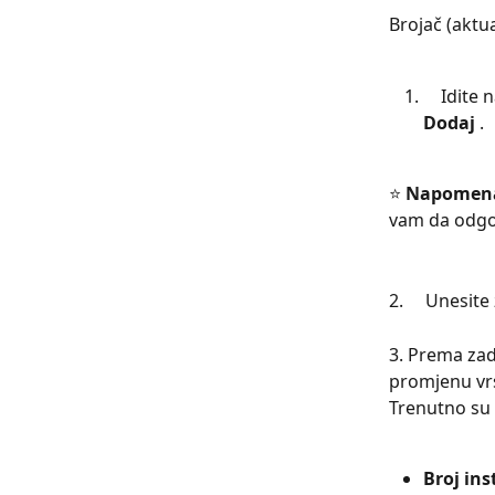
Brojač (aktua
    Idite 
Dodaj 
. 
⭐ 
Napomen
vam da odgo
2.     Unesite 
3. Prema zad
promjenu vr
Trenutno su 
Broj ins