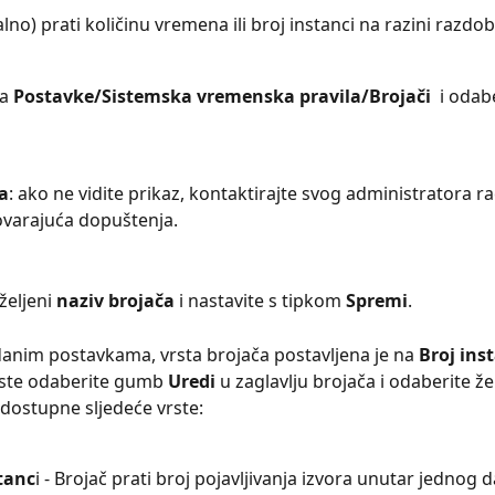
lno) prati količinu vremena ili broj instanci na razini razdobl
na 
Postavke/Sistemska vremenska pravila/Brojači 
 i oda
a
: ako ne vidite prikaz, kontaktirajte svog administratora r
varajuća dopuštenja.
željeni 
naziv brojača
 i nastavite s tipkom 
Spremi
. 
anim postavkama, vrsta brojača postavljena je na 
Broj ins
ste odaberite gumb 
Uredi 
u zaglavlju brojača i odaberite že
dostupne sljedeće vrste:
tanc
i - Brojač prati broj pojavljivanja izvora unutar jednog d