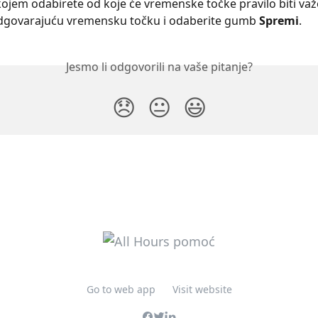
kojem odabirete od koje će vremenske točke pravilo biti važ
dgovarajuću vremensku točku i odaberite gumb 
Spremi
.
Jesmo li odgovorili na vaše pitanje?
😞
😐
😃
Go to web app
Visit website