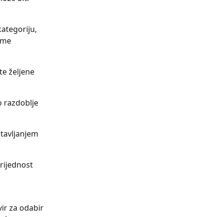
kategoriju, 
eme 
te željene 
 razdoblje 
tavljanjem 
rijednost 
vir za odabir 