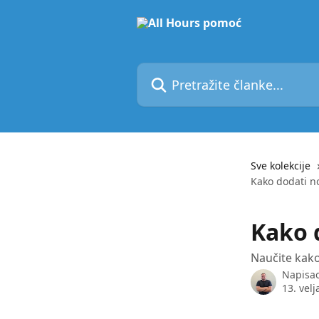
Prijeđite na glavni sadržaj
Pretražite članke...
Sve kolekcije
Kako dodati no
Kako 
Naučite kako
Napisa
13. velj