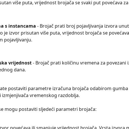
isutan više puta, vrijednost brojača se svaki put povećava za
na s instancama
 - Brojač prati broj pojavljivanja izvora unu
o je izvor prisutan više puta, vrijednost brojača se povećav
m pojavljivanju.
ka vrijednost
 - Brojač prati količinu vremena za povezani i
jednog dana.
bate postaviti parametre izračuna brojača odabirom gumba
i izmjenjivača vremenskog razdoblja.
se mogu postaviti sljedeći parametri brojača:
Izvor povećava ili smanjuje vrijednost brojača. Vrsta izvora m