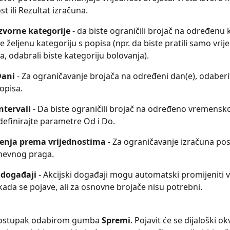
t ili Rezultat izračuna.
Izvorne kategorije
 - da biste ograničili brojač na određenu 
e željenu kategoriju s popisa (npr. da biste pratili samo vrij
a, odabrali biste kategoriju bolovanja).
Dani
 - Za ograničavanje brojača na određeni dan(e), odaberi
opisa.
Intervali
 - Da biste ograničili brojač na određeno vremensko
definirajte parametre Od i Do.
enja prema vrijednostima 
- Za ograničavanje izračuna pos
nevnog praga.
 događaji 
- Akcijski događaji mogu automatski promijeniti v
kada se pojave, ali za osnovne brojače nisu potrebni.
 postupak odabirom gumba 
Spremi
. Pojavit će se dijaloški ok