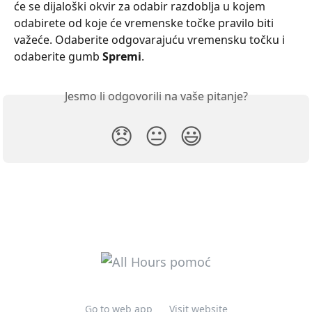
će se dijaloški okvir za odabir razdoblja u kojem 
odabirete od koje će vremenske točke pravilo biti 
važeće. Odaberite odgovarajuću vremensku točku i 
odaberite gumb 
Spremi
.
Jesmo li odgovorili na vaše pitanje?
😞
😐
😃
Go to web app
Visit website