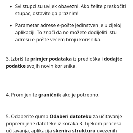
Svi stupci su uvijek obavezni. Ako želite preskočiti 
stupac, ostavite ga praznim!
Parametar adrese e-pošte jedinstven je u cijeloj 
aplikaciji. To znači da ne možete dodijeliti istu 
adresu e-pošte većem broju korisnika.
3. Izbrišite 
primjer podataka
 iz predloška i 
dodajte 
podatke
 svojih novih korisnika.
4. Promijenite 
graničnik 
ako je potrebno.
5. Odaberite gumb 
Odaberi datoteku
 za učitavanje 
pripremljene datoteke iz koraka 3. Tijekom procesa 
učitavanja, aplikacija 
skenira strukturu
 uvezenih 